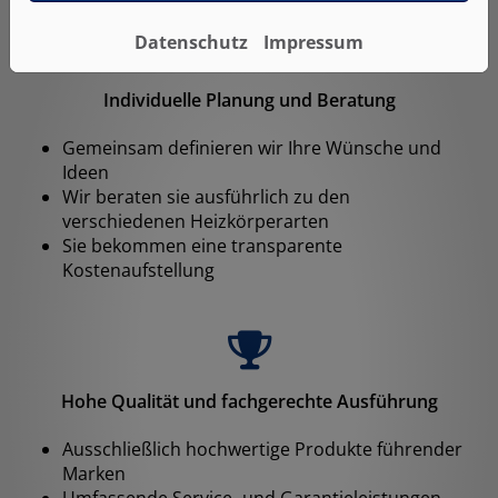
Datenschutz
Impressum
Individuelle Planung und Beratung
Gemeinsam definieren wir Ihre Wünsche und
Ideen
Wir beraten sie ausführlich zu den
verschiedenen Heizkörperarten
Sie bekommen eine transparente
Kostenaufstellung
Hohe Qualität und fachgerechte Ausführung
Ausschließlich hochwertige Produkte führender
Marken