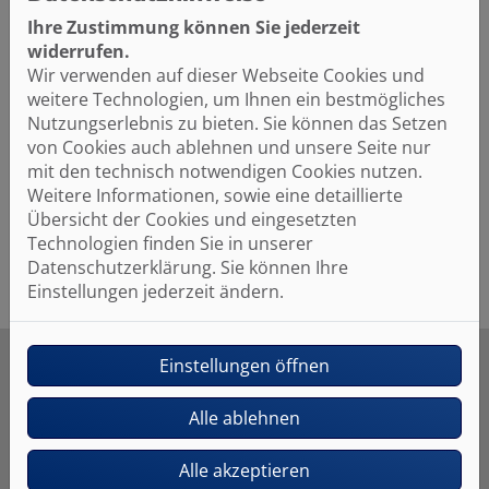
besteht er aus einer beliebigen
Ihre Zustimmung können Sie jederzeit
Anzahl genormter Glieder. Diese
widerrufen.
Heizkörper können optimal auf
Wir verwenden auf dieser Webseite Cookies und
individuelle Anforderungen
weitere Technologien, um Ihnen ein bestmögliches
angepasst werden und sind sehr
Nutzungserlebnis zu bieten. Sie können das Setzen
günstig. Sie geben zu 70 %
von Cookies auch ablehnen und unsere Seite nur
Konvektionswärme ab.
mit den technisch notwendigen Cookies nutzen.
Weitere Informationen, sowie eine detaillierte
Übersicht der Cookies und eingesetzten
Technologien finden Sie in unserer
Datenschutzerklärung. Sie können Ihre
Einstellungen jederzeit ändern.
Einstellungen öffnen
Alle ablehnen
Unser Angebot für Sie
Alle akzeptieren