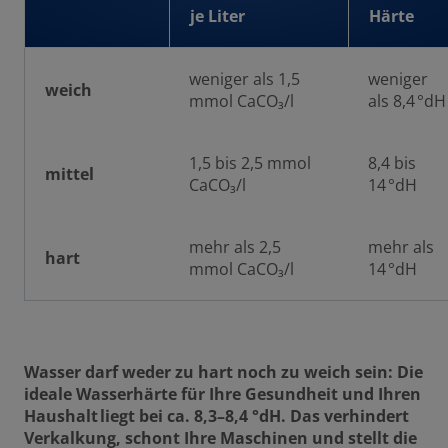
je Liter
Härte
weniger als 1,5
weniger
weich
mmol CaCO₃/l
als 8,4 °dH
1,5 bis 2,5 mmol
8,4 bis
mittel
CaCO₃/l
14 °dH
mehr als 2,5
mehr als
hart
mmol CaCO₃/l
14 °dH
Wasser darf weder zu hart noch zu weich sein: Die
ideale Wasserhärte für Ihre Gesundheit und Ihren
Haushalt liegt bei ca. 8,3–8,4 °dH. Das verhindert
Verkalkung, schont Ihre Maschinen und stellt die