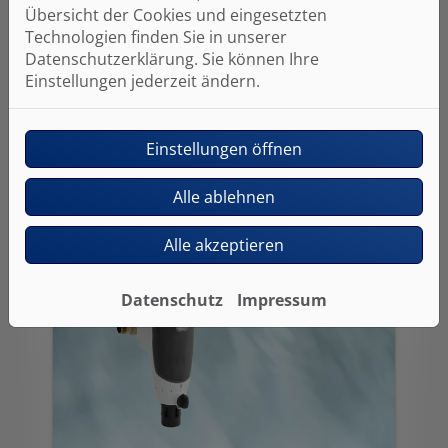
auf der Eingangsseite auf ein
Übersicht der Cookies und eingesetzten
gleichmäßiges Niveau zu regeln. Ist
Technologien finden Sie in unserer
der Druck zu hoch, wirkt sich das
Datenschutzerklärung. Sie können Ihre
negativ auf den Wasserverbrauch
Einstellungen jederzeit ändern.
und die Geräuschentwicklung in den
Armaturen aus. Weiterer Vorteil:
Schäden durch Überdruck, wie z. B.
Einstellungen öffnen
Rohrbrüche, werden vermieden.
Alle ablehnen
Alle akzeptieren
Datenschutz
Impressum